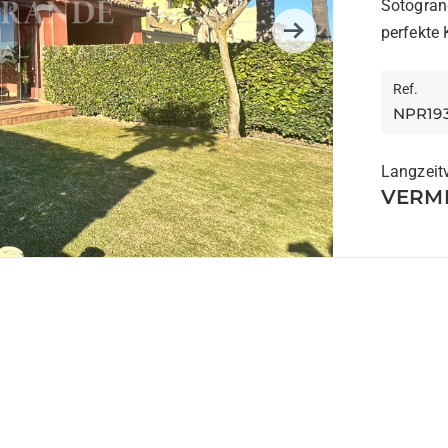
Sotogran
perfekte 
Next
Ref.
NPR19
Langzeit
VERMI