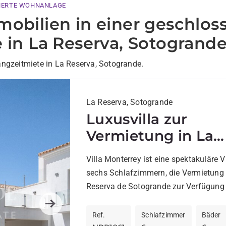
HERTE WOHNANLAGE
mobilien in einer geschlos
 in La Reserva, Sotogrand
angzeitmiete in La Reserva, Sotogrande.
La Reserva, Sotogrande
Luxusvilla zur
Vermietung in La
Reserva, Sotogran
Villa Monterrey ist eine spektakuläre Vi
sechs Schlafzimmern, die Vermietung 
Reserva de Sotogrande zur Verfügung 
Auf einem 2.250 m² großen Grundstück
Next
Ref.
Schlafzimmer
Bäder