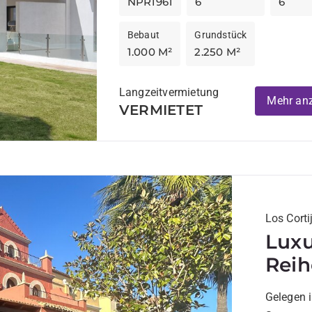
NPR1961
6
6
Bebaut
Grundstück
1.000 M²
2.250 M²
Langzeitvermietung
Mehr an
VERMIETET
Los Corti
Luxu
Reih
Rese
Gelegen i