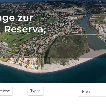
r
age zur
 Reserva,
reiche
Typen
Preis