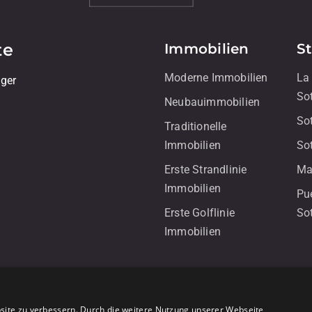
te
Immobilien
S
Moderne Immobilien
La
iger
So
Neubauimmobilien
So
Traditionelle
Immobilien
So
Erste Strandlinie
Ma
Immobilien
Pu
Erste Golflinie
So
Immobilien
site zu verbessern. Durch die weitere Nutzung unserer Webseite