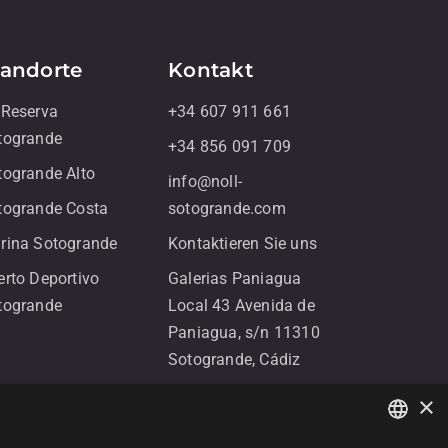
tandorte
Kontakt
 Reserva
+34 607 911 661
togrande
+34 856 091 709
togrande Alto
info@noll-
togrande Costa
sotogrande.com
rina Sotogrande
Kontaktieren Sie uns
erto Deportivo
Galerias Paniagua
togrande
Local 43 Avenida de
Paniagua, s/n 11310
Sotogrande, Cádiz
×