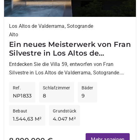
Los Altos de Valderrama, Sotogrande
Alto
Ein neues Meisterwerk von Fran
Silvestre in Los Altos de
Valderrama
Entdecken Sie die Villa 59, entworfen von Fran
Silvestre in Los Altos de Valderrama, Sotogrande.
Diese Villa verbindet Luxus mit nachhaltigem Design
Ref.
Schlafzimmer
Bäder
und verfügt über...
NP1833
8
9
Bebaut
Grundstück
1.544,63 M²
4.047 M²
Mehr anzeigen