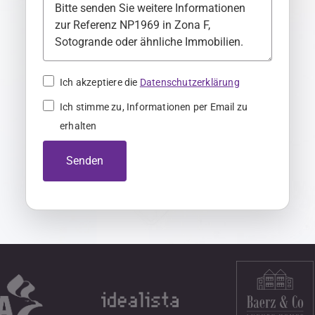
n
y
+
4
Ich akzeptiere die
Datenschutzerklärung
9
Ich stimme zu, Informationen per Email zu
erhalten
Senden