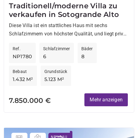
Traditionell/moderne Villa zu
verkaufen in Sotogrande Alto
Diese Villa ist ein stattliches Haus mit sechs
Schlafzimmern von höchster Qualität, und liegt privat,
jedoch in Gehminuten vom So-Hotel entfernt mit
Ref.
Schlafzimmer
Bäder
seinen Restaurants. In...
NP1780
6
8
Bebaut
Grundstück
1.432 M²
5.123 M²
7.850.000 €
Mehr anzeigen
NEUBAU