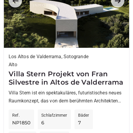
Previous
Next
Los Altos de Valderrama, Sotogrande
Alto
Villa Stern Projekt von Fran
Silvestre in Altos de Valderrama
Villa Stern ist ein spektakuläres, futuristisches neues
Raumkonzept, das von dem berühmten Architekten
Fran Silvestre entworfen wurde und in einer der
Ref.
Schlafzimmer
Bäder
exklusivsten Urbanisationen in Sotogrande...
NP1850
6
7