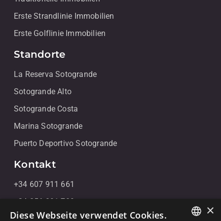
Erste Strandlinie Immobilien
Erste Golflinie Immobilien
Standorte
La Reserva Sotogrande
Sotogrande Alto
Sotogrande Costa
Marina Sotogrande
Puerto Deportivo Sotogrande
Kontakt
+34 607 911 661
+34 856 091 709
×
Diese Webseite verwendet Cookies.
info@noll-sotogrande.com