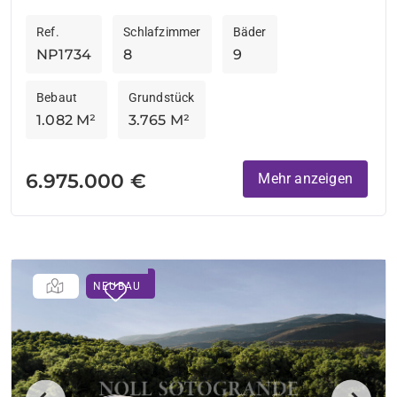
Alto befindet und günstig in der Nähe der...
Ref.
Schlafzimmer
Bäder
NP1734
8
9
Bebaut
Grundstück
1.082 M²
3.765 M²
6.975.000 €
Mehr anzeigen
NEUBAU