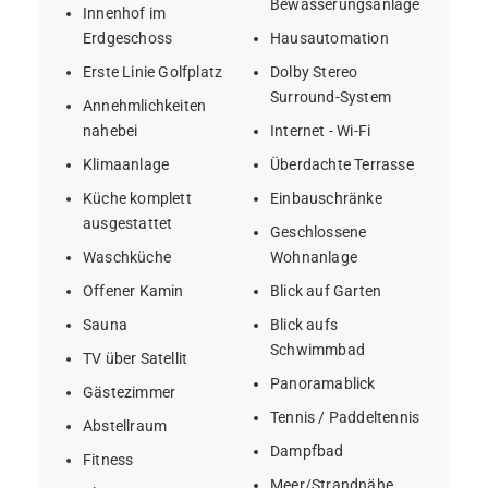
Bewässerungsanlage
Innenhof im
• Master-Suite (75 m²) + 4 Familienschlafzimmer mit 
Erdgeschoss
Hausautomation
eigenem Bad
Erste Linie Golfplatz
Dolby Stereo
Surround-System
Annehmlichkeiten
• Gästehaus mit Schlafzimmer und Wohnzimmer + 
nahebei
Internet - Wi-Fi
separate Gartensuite
Klimaanlage
Überdachte Terrasse
• Freizeitbereich im Innenbereich: 16,5 m langer 
Küche komplett
Einbauschränke
ausgestattet
Salzwasserpool, Fitnessraum, Sauna, Dampfbad
Geschlossene
Waschküche
Wohnanlage
• Designerküche mit Familien-TV-Bereich und Essbereich
Offener Kamin
Blick auf Garten
Sauna
Blick aufs
• Außenbereich: Infinity-Pool, überdachte Terrassen, Bar, 
Schwimmbad
TV über Satellit
Projektor, Padel-Platz
Panoramablick
Gästezimmer
Tennis / Paddeltennis
Abstellraum
Dampfbad
Fitness
Meer/Strandnähe