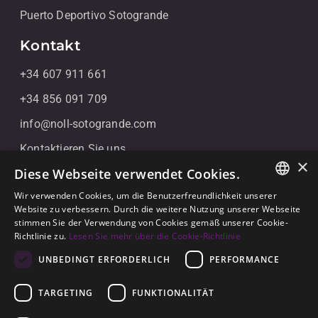
Puerto Deportivo Sotogrande
Kontakt
+34 607 911 661
+34 856 091 709
info@noll-sotogrande.com
Kontaktieren Sie uns
×
Diese Webseite verwendet Cookies.
Galerias Paniagua Local 43 Avenida de Paniagua, s/n
11310 Sotogrande, Cádiz
Wir verwenden Cookies, um die Benutzerfreundlichkeit unserer
ENGLISH
Website zu verbessern. Durch die weitere Nutzung unserer Webseite
stimmen Sie der Verwendung von Cookies gemäß unserer Cookie-
SPANISH
Richtlinie zu.
Lesen Sie mehr über die Cookie-Richtlinie
GERMAN
UNBEDINGT ERFORDERLICH
PERFORMANCE
TARGETING
FUNKTIONALITÄT
© 2026
Noll Sotogrande