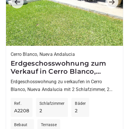
Previous
Next
Cerro Blanco, Nueva Andalucia
Erdgeschosswohnung zum
Verkauf in Cerro Blanco,
Nueva Andalucia
Erdgeschosswohnung zu verkaufen in Cerro
Blanco, Nueva Andalucia mit 2 Schlafzimmer, 2
Badezimmer, 1 Badezimmer mit eigenem Bad,
Ref.
Schlafzimmer
Bäder
eingebaut 1988 und hat Pool (gemeinschaftlich),
A2208
2
2
garaje...
Bebaut
Terrasse