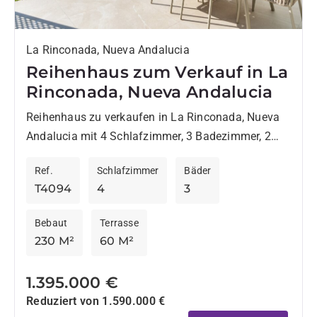
La Rinconada, Nueva Andalucia
Reihenhaus zum Verkauf in La
Rinconada, Nueva Andalucia
Reihenhaus zu verkaufen in La Rinconada, Nueva
Andalucia mit 4 Schlafzimmer, 3 Badezimmer, 2
Badezimmer mit eigenem Bad, 1 Toilette, eingebaut
Ref.
Schlafzimmer
Bäder
1983 und hat Pool...
T4094
4
3
Bebaut
Terrasse
230 M²
60 M²
1.395.000 €
Reduziert von 1.590.000 €