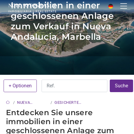
Immobilien in einer
geschlossenen Anlage
zum Verkauf in Nueva
Andalucia, Marbella
+ Optionen
Suche
NUEVA
GESICHERTE
ANDALUCIA
WOHNANLAGE
Entdecken Sie unsere
immobilien in einer
geschlossenen Anlage zum