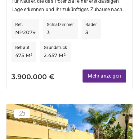
Für Käufer, die das Potenzial einer erstklassigen
Lage erkennen und ihr zukünftiges Zuhause nach
eigenen Vorstellungen gestalten möchten, bietet
Ref.
Schlafzimmer
Bäder
diese Immobilie eine seltene Gelegenheit. Das
NP2079
3
3
ursprünglich...
Bebaut
Grundstück
475 M²
2.457 M²
3.900.000 €
Mehr anzeigen