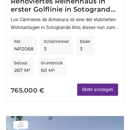
Renoviertes Reihenhaus in
erster Golflinie in Sotogrande
Alto
Los Cármenes de Almenara ist eine der etablierten
Wohnanlagen in Sotogrande Alto; dieses nun zum
Verkauf stehende Reihenhaus geniesst eine
Ref.
Schlafzimmer
Bäder
privilegierte Lage direkt am Golfplatz...
NP2068
3
3
Bebaut
Grundstück
267 M²
60 M²
765.000 €
Mehr anzeigen