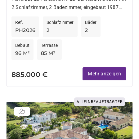
2 Schlafzimmer, 2 Badezimmer, eingebaut 1987
und hat Pool (gemeinschaftlich), garaje
Ref.
Schlafzimmer
Bäder
(abstellplatz) und Garten (gemeinschaftlich).
PH2026
2
2
Abmessungen: 96m²...
Bebaut
Terrasse
96 M²
85 M²
885.000 €
Mehr anzeigen
ALLEINBEAUFTRAGTER