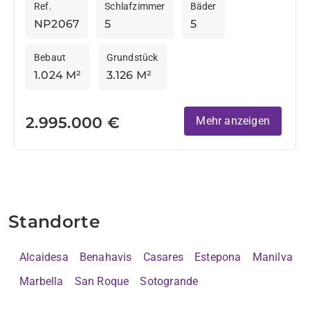
Ref.
Schlafzimmer
Bäder
den wichtigsten Annehmlichkeiten, die
NP2067
5
5
Sotogrande...
Bebaut
Grundstück
1.024 M²
3.126 M²
2.995.000 €
Mehr anzeigen
Standorte
Alcaidesa
Benahavis
Casares
Estepona
Manilva
Marbella
San Roque
Sotogrande