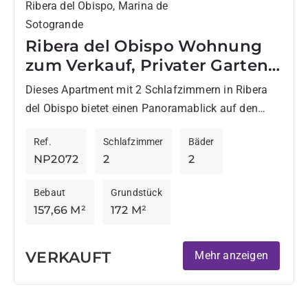
Ribera del Obispo, Marina de
Sotogrande
Ribera del Obispo Wohnung
zum Verkauf, Privater Garten
& Marina Ansichten
Dieses Apartment mit 2 Schlafzimmern in Ribera
del Obispo bietet einen Panoramablick auf den
Yachthafen und einen einfachen Zugang zu den
Ref.
Schlafzimmer
Bäder
Restaurants und Geschäften des...
NP2072
2
2
Bebaut
Grundstück
157,66 M²
172 M²
VERKAUFT
Mehr anzeigen