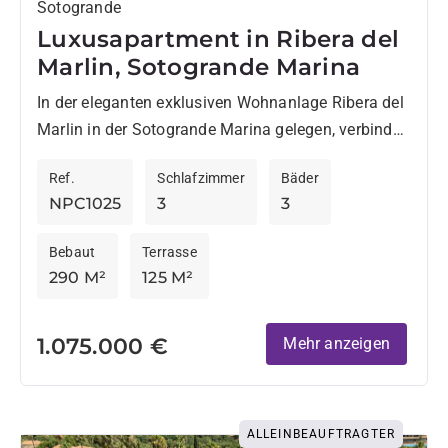
Sotogrande
Luxusapartment in Ribera del
Marlin, Sotogrande Marina
In der eleganten exklusiven Wohnanlage Ribera del
Marlin in der Sotogrande Marina gelegen, verbindet
diese großzügige Wohnung eine privilegierte Lage
Ref.
Schlafzimmer
Bäder
mit hervorragenden Einrichtungen und...
NPC1025
3
3
Bebaut
Terrasse
290 M²
125 M²
1.075.000 €
Mehr anzeigen
ALLEINBEAUFTRAGTER