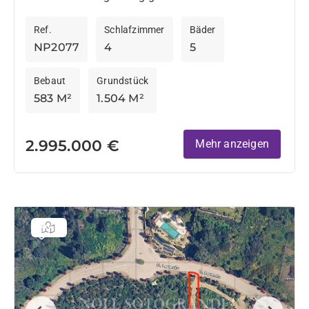
und bietet 583 m² des betrachteten Wohnraums,
Ref.
Schlafzimmer
Bäder
523 m² innen,...
NP2077
4
5
Bebaut
Grundstück
583 M²
1.504 M²
2.995.000 €
Mehr anzeigen