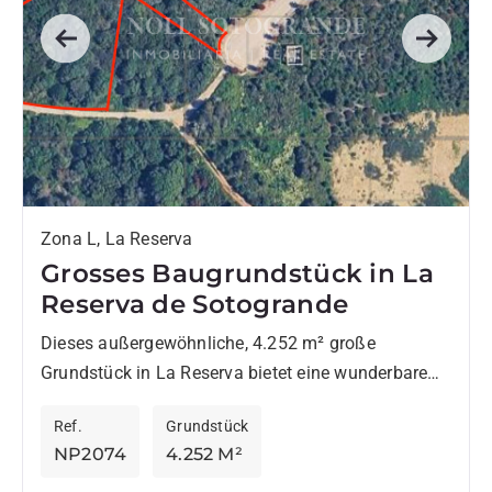
Previous
Next
Zona L, La Reserva
Grosses Baugrundstück in La
Reserva de Sotogrande
Dieses außergewöhnliche, 4.252 m² große
Grundstück in La Reserva bietet eine wunderbare
Gelegenheit, eine maßgeschneiderte Residenz in
Ref.
Grundstück
einer der begehrtesten Lagen von Sotogrande zu
NP2074
4.252 M²
errichten....