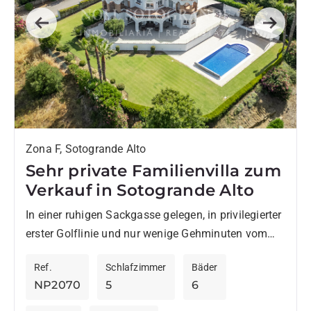
Previous
Next
Zona F, Sotogrande Alto
Sehr private Familienvilla zum
Verkauf in Sotogrande Alto
In einer ruhigen Sackgasse gelegen, in privilegierter
erster Golflinie und nur wenige Gehminuten vom
SO/ Sotogrande Spa & Golf Resort entfernt,
Ref.
Schlafzimmer
Bäder
befindet sich diese beeindruckende...
NP2070
5
6