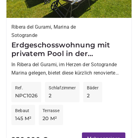
Ribera del Gurami, Marina de
Sotogrande
Erdgeschosswohnung mit
privatem Pool in der
Sotogrande Marina
In Ribera del Gurami, im Herzen der Sotogrande
Marina gelegen, bietet diese kürzlich renovierte
Wohnung eine hervorragende Kombination aus
Ref.
Schlafzimmer
Bäder
Komfort, Lage und offenem Blick auf...
NPC1026
2
2
Bebaut
Terrasse
145 M²
20 M²