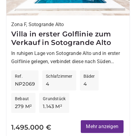
Zona F, Sotogrande Alto
Villa in erster Golflinie zum
Verkauf in Sotogrande Alto
In ruhigen Lage von Sotogrande Alto und in erster
Golflinie gelegen, verbindet diese nach Süden
ausgerichtete Villa Privatsphäre, Komfort und freie
Ref.
Schlafzimmer
Bäder
Ausblicke auf den Golfplatz....
NP2069
4
4
Bebaut
Grundstück
279 M²
1.143 M²
1.495.000 €
Mehr anzeigen