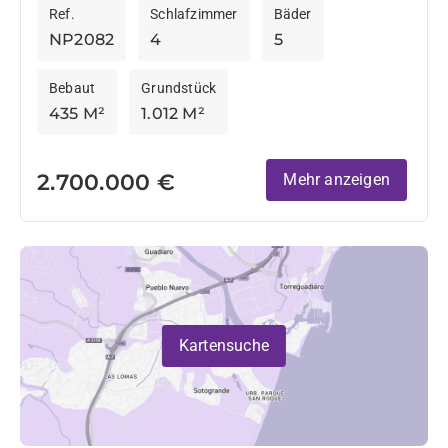
Ref.
Schlafzimmer
Bäder
Panoramablick...
NP2082
4
5
Bebaut
Grundstück
435 M²
1.012 M²
2.700.000 €
Mehr anzeigen
Kartensuche