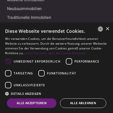
Neubauimmobilien
Traditionelle Immobilien
Erste Strandlinie Immobilien
×
Diese Webseite verwendet Cookies.
Erste Golflinie Immobilien
Wir verwenden Cookies, um die Benutzerfreundlichkeit unserer
ENGLISH
Website zu verbessern. Durch die weitere Nutzung unserer Webseite
Standorte
stimmen Sie der Verwendung von Cookies gemäß unserer Cookie-
SPANISH
Richtlinie zu.
Lesen Sie mehr über die Cookie-Richtlinie
La Reserva Sotogrande
GERMAN
UNBEDINGT ERFORDERLICH
PERFORMANCE
Sotogrande Alto
TARGETING
FUNKTIONALITÄT
Sotogrande Costa
Marina Sotogrande
UNKLASSIFIZIERTE
Puerto Deportivo Sotogrande
DETAILS ANZEIGEN
Kontakt
ALLE AKZEPTIEREN
ALLE ABLEHNEN
+34 607 911 661