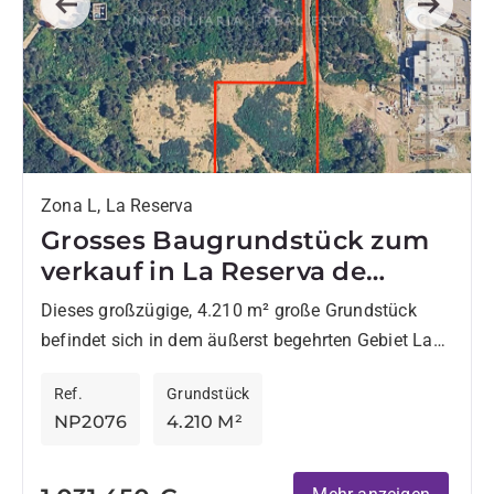
Previous
Next
Zona L, La Reserva
Grosses Baugrundstück zum
verkauf in La Reserva de
Sotogrande
Dieses großzügige, 4.210 m² große Grundstück
befindet sich in dem äußerst begehrten Gebiet La
Reserva de Sotogrande und bietet eine
Ref.
Grundstück
hervorragende Gelegenheit, ein maßgeschneidertes
NP2076
4.210 M²
Eigenheim...