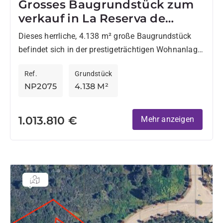
Grosses Baugrundstück zum
verkauf in La Reserva de
Sotogrande
Dieses herrliche, 4.138 m² große Baugrundstück
befindet sich in der prestigeträchtigen Wohnanlage
La Reserva und bietet die perfekte Grundlage für
Ref.
Grundstück
den Bau eines außergewöhnlichen, modernen...
NP2075
4.138 M²
1.013.810 €
Mehr anzeigen