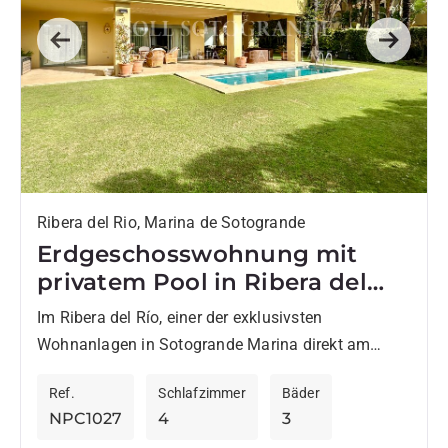
Previous
Next
Ribera del Rio, Marina de Sotogrande
Erdgeschosswohnung mit
privatem Pool in Ribera del
Río, Sotogrande Marina
Im Ribera del Río, einer der exklusivsten
Wohnanlagen in Sotogrande Marina direkt am
Guadiaro Fluss gelegen, bietet diese
Ref.
Schlafzimmer
Bäder
Erdgeschosswohnung großzügige Innen- und
NPC1027
4
3
Außenbereiche in privilegierter...