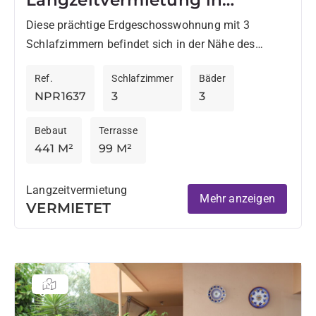
Hacienda Valderrama
Diese prächtige Erdgeschosswohnung mit 3
Schlafzimmern befindet sich in der Nähe des
berühmten Valderrama Golf Clubs. Die Wohnung
Ref.
Schlafzimmer
Bäder
zeichnet sich durch ihre Großzügigkeit und
NPR1637
3
3
insbesondere...
Bebaut
Terrasse
441 M²
99 M²
Langzeitvermietung
Mehr anzeigen
VERMIETET