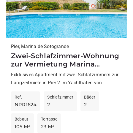
Pier, Marina de Sotogrande
Zwei-Schlafzimmer-Wohnung
zur Vermietung Marina
Sotogrande
Exklusives Apartment mit zwei Schlafzimmern zur
Langzeitmiete in Pier 2 im Yachthafen von
Sotogrande mit herrlicher Aussicht. Die Wohnung
Ref.
Schlafzimmer
Bäder
besteht aus dem Wohnzimmer, voll ausgestatteter...
NPR1624
2
2
Bebaut
Terrasse
105 M²
23 M²