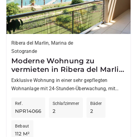
Ribera del Marlin, Marina de
Sotogrande
Moderne Wohnung zu
vermieten in Ribera del Marlin
Sotogrande
Exklusive Wohnung in einer sehr gepflegten
Wohnanlage mit 24-Stunden-Überwachung, mit
beheiztem Innenpool, Sauna, Dampfbad, Jacuzzi,
Ref.
Schlafzimmer
Bäder
Fitnessraum und zwei Außenpools. Spektakuläres
NPR14066
2
2
architektonisches Design, Domotik, hervorragende
Bauqualität,...
Bebaut
112 M²