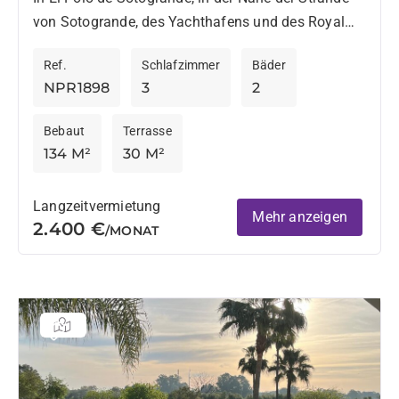
Sotogrande
von Sotogrande, des Yachthafens und des Royal
Golf Club Sotogrande gelegen, bietet diese
Ref.
Schlafzimmer
Bäder
sorgfältig renovierte...
NPR1898
3
2
Bebaut
Terrasse
134 M²
30 M²
Langzeitvermietung
Mehr anzeigen
2.400 €
/MONAT