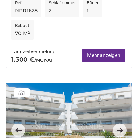
Ref.
Schlafzimmer
Bäder
Badezimmer, eine neue offene Küche sowie ein
NPR1628
2
1
Wohnzimmer mit...
Bebaut
70 M²
Langzeitvermietung
Mehr anzeigen
1.300 €
/MONAT
Previous
Next