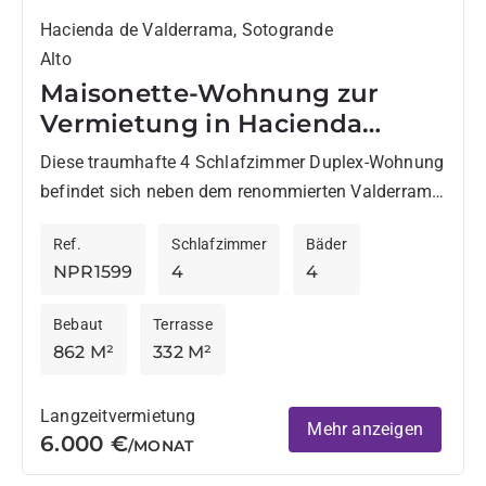
Hacienda de Valderrama, Sotogrande
Alto
Maisonette-Wohnung zur
Vermietung in Hacienda
Valderrama, Sotogrande
Diese traumhafte 4 Schlafzimmer Duplex-Wohnung
befindet sich neben dem renommierten Valderrama
Golfclub. Die Wohnung zeichnet sich durch ihre
Ref.
Schlafzimmer
Bäder
großen Raumdimensionen und insbesondere durch
NPR1599
4
4
den schönen...
Bebaut
Terrasse
862 M²
332 M²
Langzeitvermietung
Mehr anzeigen
6.000 €
/MONAT