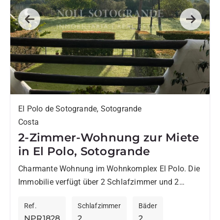
Previous
Next
El Polo de Sotogrande, Sotogrande
Costa
2-Zimmer-Wohnung zur Miete
in El Polo, Sotogrande
Charmante Wohnung im Wohnkomplex El Polo. Die
Immobilie verfügt über 2 Schlafzimmer und 2
Badezimmer. Das geräumige Wohnzimmer bietet
Ref.
Schlafzimmer
Bäder
einen Kamin und Zugang zu einer...
NPR1828
2
2