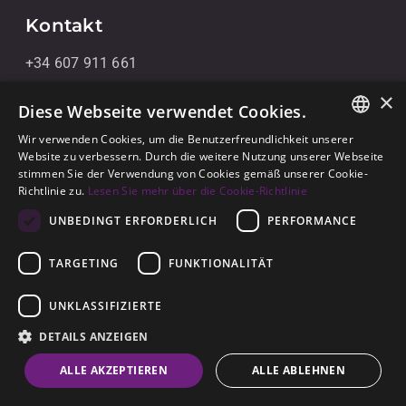
Kontakt
+34 607 911 661
+34 856 091 709
×
Diese Webseite verwendet Cookies.
info@noll-sotogrande.com
Wir verwenden Cookies, um die Benutzerfreundlichkeit unserer
ENGLISH
Website zu verbessern. Durch die weitere Nutzung unserer Webseite
Kontaktieren Sie uns
stimmen Sie der Verwendung von Cookies gemäß unserer Cookie-
SPANISH
Galerias Paniagua Local 43 Avenida de Paniagua, s/n
Richtlinie zu.
Lesen Sie mehr über die Cookie-Richtlinie
GERMAN
11310 Sotogrande, Cádiz
UNBEDINGT ERFORDERLICH
PERFORMANCE
TARGETING
FUNKTIONALITÄT
UNKLASSIFIZIERTE
DETAILS ANZEIGEN
© 2026
Noll Sotogrande
ALLE AKZEPTIEREN
ALLE ABLEHNEN
Rechtlicher Hinweis
-
Datenschutzerklärung
-
Cookies
-