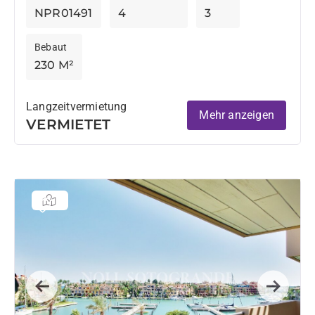
NPR01491
4
3
Bebaut
230 M²
Langzeitvermietung
Mehr anzeigen
VERMIETET
Previous
Next