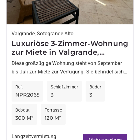
Valgrande, Sotogrande Alto
Luxuriöse 3‑Zimmer‑Wohnung
zur Miete in Valgrande,
Sotogrande
Diese großzügige Wohnung steht von September
bis Juli zur Miete zur Verfügung. Sie befindet sich
im gesicherten Valgrande-Komplex, direkt
Ref.
Schlafzimmer
Bäder
gegenüber dem renommierten Valderrama Golf
NPR2065
3
3
Club,...
Bebaut
Terrasse
300 M²
120 M²
Langzeitvermietung