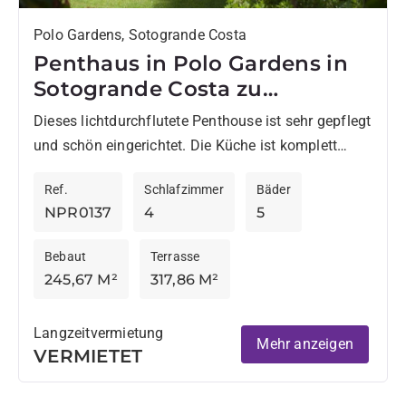
Polo Gardens, Sotogrande Costa
Penthaus in Polo Gardens in
Sotogrande Costa zu
vermieten
Dieses lichtdurchflutete Penthouse ist sehr gepflegt
und schön eingerichtet. Die Küche ist komplett
ausgestattet und neben der Küche befindet sich ein
Ref.
Schlafzimmer
Bäder
separater Hauswirtschaftsraum mit
NPR0137
4
5
Waschmaschine,...
Bebaut
Terrasse
245,67 M²
317,86 M²
Langzeitvermietung
Mehr anzeigen
VERMIETET