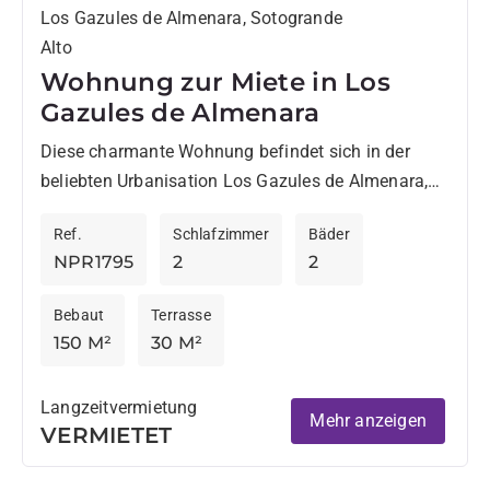
Los Gazules de Almenara, Sotogrande
Alto
Wohnung zur Miete in Los
Gazules de Almenara
Diese charmante Wohnung befindet sich in der
beliebten Urbanisation Los Gazules de Almenara,
ganz in der Nähe von SO Sotogrande und der
Ref.
Schlafzimmer
Bäder
Sotogrande International School....
NPR1795
2
2
Bebaut
Terrasse
150 M²
30 M²
Langzeitvermietung
Mehr anzeigen
VERMIETET