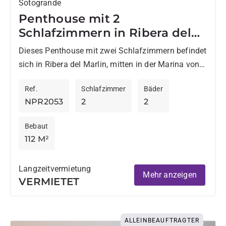
Sotogrande
Penthouse mit 2
Schlafzimmern in Ribera del
Marlin zur Langzeitmiete
Dieses Penthouse mit zwei Schlafzimmern befindet
sich in Ribera del Marlin, mitten in der Marina von
Sotogrande, nur wenige Gehminuten vom Strand
Ref.
Schlafzimmer
Bäder
und dem Hafen...
NPR2053
2
2
Bebaut
112 M²
Langzeitvermietung
Mehr anzeigen
VERMIETET
ALLEINBEAUFTRAGTER