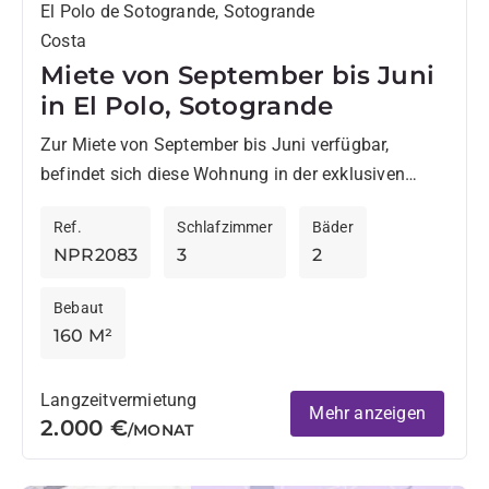
El Polo de Sotogrande, Sotogrande
Costa
Miete von September bis Juni
in El Polo, Sotogrande
Zur Miete von September bis Juni verfügbar,
befindet sich diese Wohnung in der exklusiven
Wohnanlage El Polo in Sotogrande, einer der
Ref.
Schlafzimmer
Bäder
vollständigsten und begehrtesten Anlagen...
NPR2083
3
2
Bebaut
160 M²
Langzeitvermietung
Mehr anzeigen
2.000 €
/MONAT