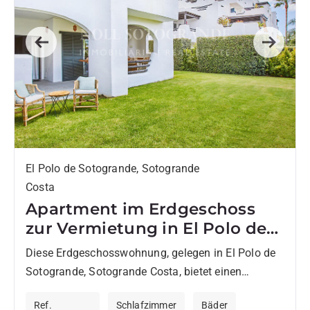
Previous
Next
El Polo de Sotogrande, Sotogrande
Costa
Apartment im Erdgeschoss
zur Vermietung in El Polo de
Sotogrande
Diese Erdgeschosswohnung, gelegen in El Polo de
Sotogrande, Sotogrande Costa, bietet einen
geräumigen und komfortablen Raum, ideal für das
Ref.
Schlafzimmer
Bäder
Familienleben oder den Genuss von Urlauben....