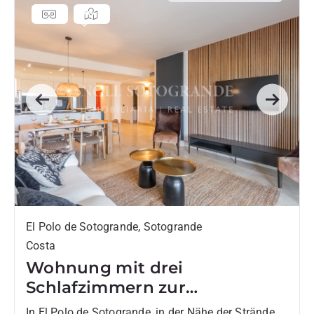
Previous
Next
El Polo de Sotogrande, Sotogrande
Costa
Wohnung mit drei
Schlafzimmern zur
Vermietung in El Polo de
In El Polo de Sotogrande, in der Nähe der Strände