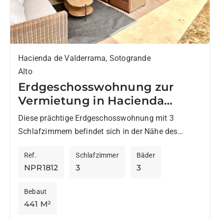
Hacienda de Valderrama, Sotogrande
Alto
Erdgeschosswohnung zur
Vermietung in Hacienda
Valderrama
Diese prächtige Erdgeschosswohnung mit 3
Schlafzimmern befindet sich in der Nähe des
berühmten Valderrama Golf Clubs. Die Wohnung
Ref.
Schlafzimmer
Bäder
zeichnet sich durch ihre Großzügigkeit und
NPR1812
3
3
insbesondere...
Bebaut
441 M²