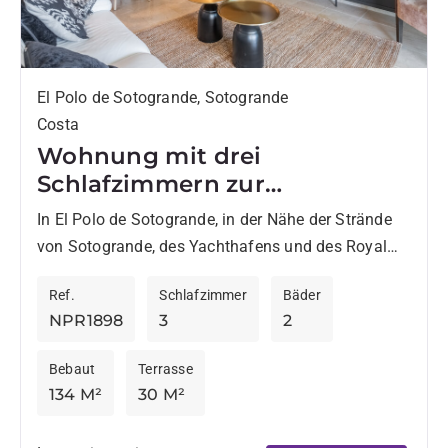
El Polo de Sotogrande, Sotogrande
Costa
Wohnung mit drei
Schlafzimmern zur
Vermietung in El Polo de
In El Polo de Sotogrande, in der Nähe der Strände
Sotogrande
von Sotogrande, des Yachthafens und des Royal
Golf Club Sotogrande gelegen, bietet diese
Ref.
Schlafzimmer
Bäder
sorgfältig renovierte...
NPR1898
3
2
Bebaut
Terrasse
134 M²
30 M²