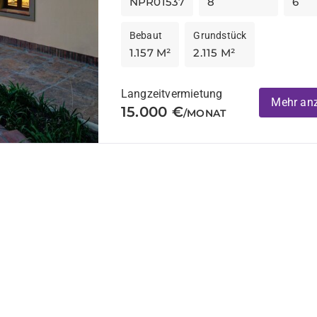
NPR01537
8
6
Bebaut
Grundstück
1.157 M²
2.115 M²
Langzeitvermietung
Mehr an
15.000 €
/MONAT