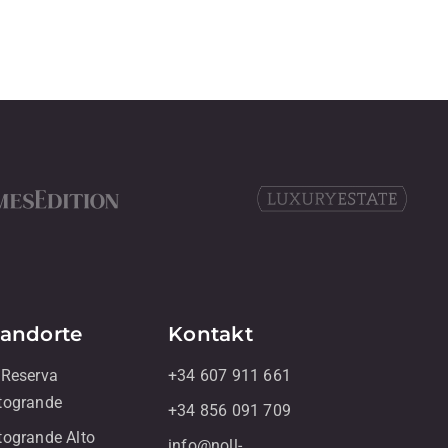
tandorte
Kontakt
 Reserva
+34 607 911 661
togrande
+34 856 091 709
togrande Alto
info@noll-