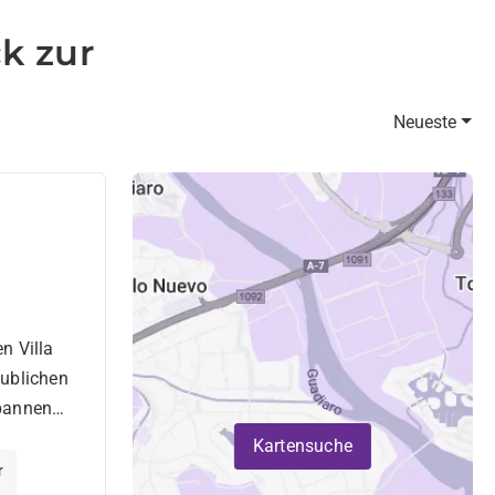
k zur
Neueste
n Villa
aublichen
spannen
 auf das
Kartensuche
r