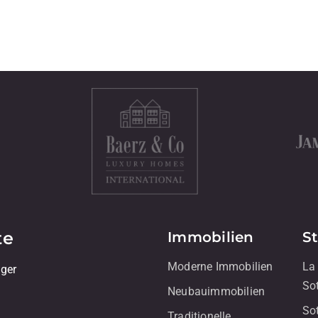
te
Immobilien
S
Moderne Immobilien
La
iger
So
Neubauimmobilien
So
Traditionelle