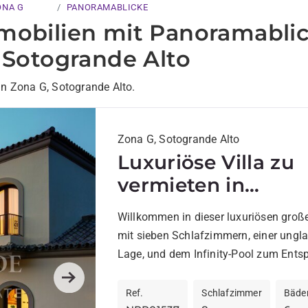
ONA G
PANORAMABLICKE
mobilien mit Panoramablic
 Sotogrande Alto
in Zona G, Sotogrande Alto.
Zona G, Sotogrande Alto
Luxuriöse Villa zu
vermieten in
Sotogrande Alto
Willkommen in dieser luxuriösen große
mit sieben Schlafzimmern, einer ungl
Lage, und dem Infinity-Pool zum Ent
und um die atemberaubende Aussicht
Next
Mittelmeer...
Ref.
Schlafzimmer
Bäde