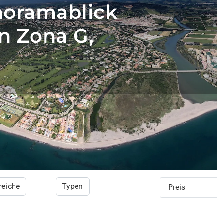
noramablick
n Zona G,
reiche
Typen
Preis