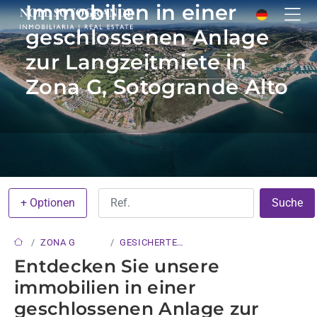
Immobilien in einer
geschlossenen Anlage
zur Langzeitmiete in
Zona G, Sotogrande Alto
+ Optionen
Suche
ZONA G
GESICHERTE
WOHNANLAGE
Entdecken Sie unsere
immobilien in einer
geschlossenen Anlage zur