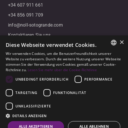
+34 607 911 661
+34 856 091 709
info@noll-sotogrande.com
Kontaktieren Sie uns
×
Diese Webseite verwendet Cookies.
Galerias Paniagua Local 43 Avenida de Paniagua, s/n
11310 Sotogrande, Cádiz
Wir verwenden Cookies, um die Benutzerfreundlichkeit unserer
ENGLISH
Website zu verbessern. Durch die weitere Nutzung unserer Webseite
stimmen Sie der Verwendung von Cookies gemäß unserer Cookie-
SPANISH
Richtlinie zu.
Lesen Sie mehr über die Cookie-Richtlinie
GERMAN
UNBEDINGT ERFORDERLICH
PERFORMANCE
TARGETING
FUNKTIONALITÄT
© 2026
Noll Sotogrande
UNKLASSIFIZIERTE
Rechtlicher Hinweis
-
Datenschutzerklärung
-
Cookies
-
DETAILS ANZEIGEN
Erbaut von
Inmoba
ALLE AKZEPTIEREN
ALLE ABLEHNEN