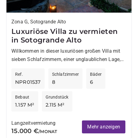
Zona G, Sotogrande Alto
Luxuriöse Villa zu vermieten
in Sotogrande Alto
Willkommen in dieser luxuriösen großen Villa mit
sieben Schlafzimmern, einer unglaublichen Lage,
und dem Infinity-Pool zum Entspannen und um die
Ref.
Schlafzimmer
Bäder
atemberaubende Aussicht auf das Mittelmeer...
NPR01537
8
6
Bebaut
Grundstück
1.157 M²
2.115 M²
Langzeitvermietung
Mehr anzeigen
15.000 €
/MONAT