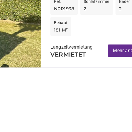
Auf...
Ref.
Schlafzimmer
Bäder
NPR1938
2
2
Bebaut
181 M²
Langzeitvermietung
Mehr an
VERMIETET