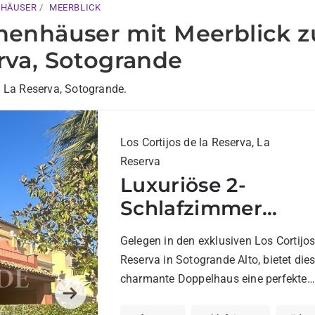
NHÄUSER
MEERBLICK
henhäuser mit Meerblick z
rva, Sotogrande
n La Reserva, Sotogrande.
Los Cortijos de la Reserva, La
Reserva
Luxuriöse 2-
Schlafzimmer
Reihenhaus in Cort
Gelegen in den exklusiven Los Cortijo
de La Reserva
Reserva in Sotogrande Alto, bietet die
charmante Doppelhaus eine perfekte
Kombination aus Komfort und exklusi
Next