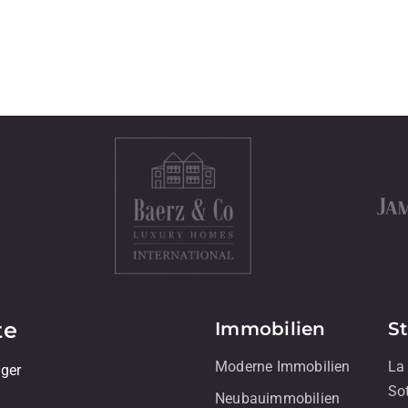
te
Immobilien
S
Moderne Immobilien
La
iger
So
Neubauimmobilien