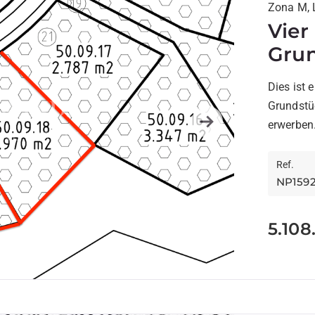
Zona M, 
Vie
Grun
La R
Dies ist
Grundstü
erwerben
Next
Größen vo
Ref.
NP159
5.108