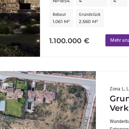
NP1854
4
4
Bebaut
Grundstück
1.061 M²
2.560 M²
1.100.000 €
Mehr an
Zona L, 
Grun
Verk
Soto
Wunderba