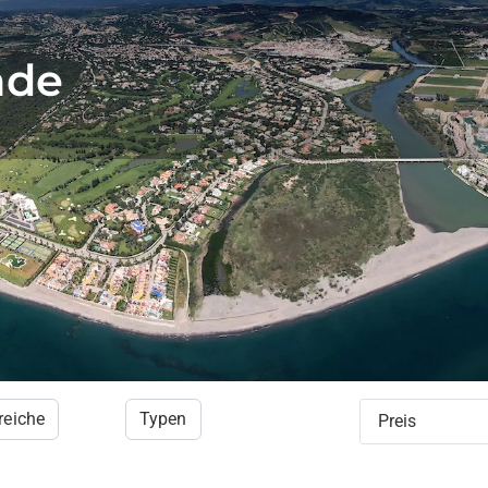
nde
reiche
Typen
Preis