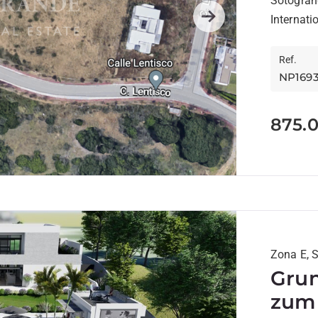
Sotogrand
Internat
Next
vom...
Ref.
NP169
875.
Zona E, 
Grun
zum 