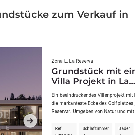
undstücke zum Verkauf in
Zona L, La Reserva
Grundstück mit e
Villa Projekt in La
Reserva de Sotogr
Ein beeindruckendes Villenprojekt mit 
die markanteste Ecke des Golfplatzes
Reserva“. Umgeben von Natur und mit 
auf den Golfplatz wurde die Villa...
Next
Ref.
Schlafzimmer
Bäder