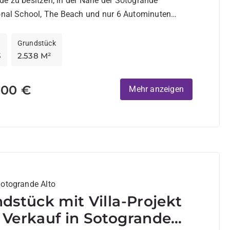
e zu besitzen, in der Nähe der Sotogrande
ional School, The Beach und nur 6 Autominuten
Grundstück
3
2.538 M²
000 €
Mehr anzeigen
Sotogrande Alto
dstück mit Villa-Projekt
Verkauf in Sotogrande