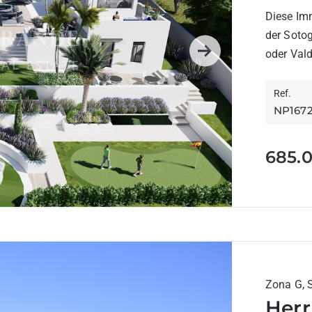
Alto
Diese Im
der Soto
Next
Ref.
NP167
685.
Zona G, 
Herr