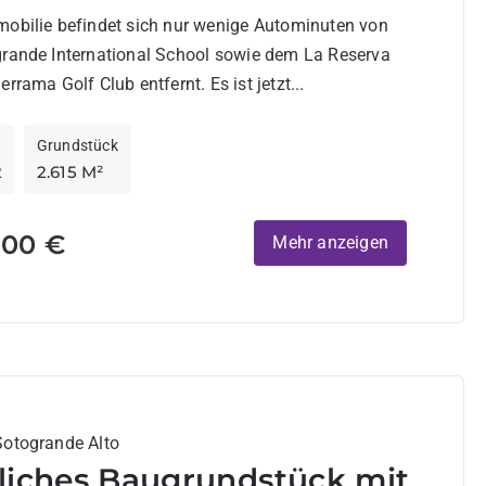
, Sotogrande
mobilie befindet sich nur wenige Autominuten von
grande International School sowie dem La Reserva
oder Valderrama Golf Club entfernt. Es ist jetzt...
Grundstück
2
2.615 M²
000 €
Mehr anzeigen
Sotogrande Alto
liches Baugrundstück mit