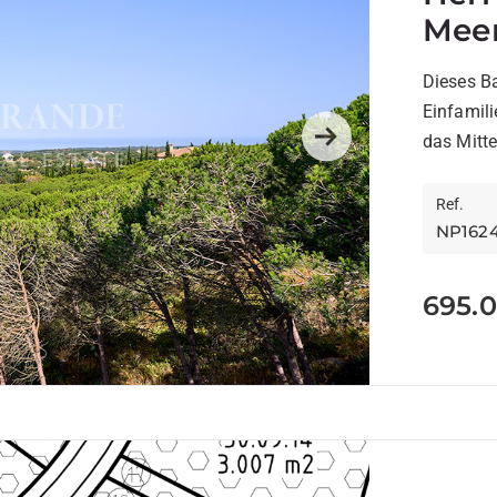
Meer
Dieses B
Einfamili
das Mitte
Next
Sotogrand
Ref.
NP162
695.