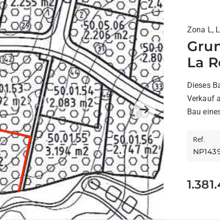
Zona L, 
Grun
La R
Dieses B
Verkauf 
Bau eines
Next
Ref.
NP143
1.381