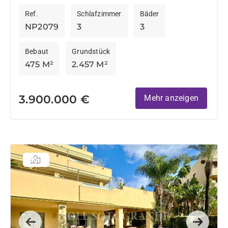
eigenen Vorstellungen gestalten möchten, bietet
Ref.
Schlafzimmer
Bäder
diese Immobilie eine seltene Gelegenheit. Das
NP2079
3
3
ursprünglich...
Bebaut
Grundstück
475 M²
2.457 M²
3.900.000 €
Mehr anzeigen