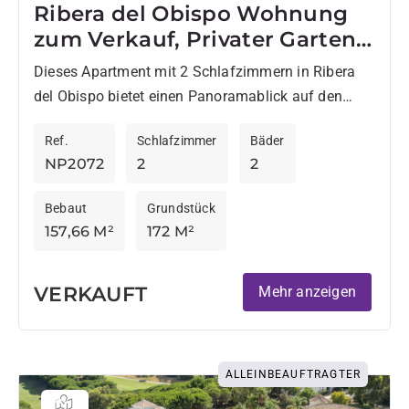
Ribera del Obispo Wohnung
zum Verkauf, Privater Garten
& Marina Ansichten
Dieses Apartment mit 2 Schlafzimmern in Ribera
del Obispo bietet einen Panoramablick auf den
Yachthafen und einen einfachen Zugang zu den
Ref.
Schlafzimmer
Bäder
Restaurants und Geschäften des...
NP2072
2
2
Bebaut
Grundstück
157,66 M²
172 M²
VERKAUFT
Mehr anzeigen
ALLEINBEAUFTRAGTER