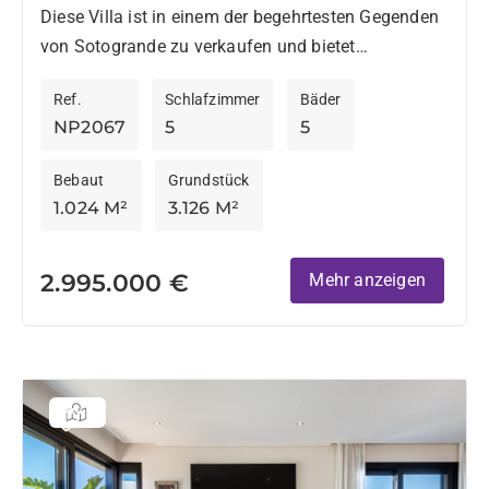
Diese Villa ist in einem der begehrtesten Gegenden
von Sotogrande zu verkaufen und bietet
Privatsphäre, Platz und hervorragenden Zugang zu
Ref.
Schlafzimmer
Bäder
den wichtigsten Annehmlichkeiten, die
NP2067
5
5
Sotogrande...
Bebaut
Grundstück
1.024 M²
3.126 M²
2.995.000 €
Mehr anzeigen