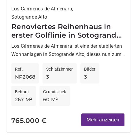
Los Carmenes de Almenara,
Sotogrande Alto
Renoviertes Reihenhaus in
erster Golflinie in Sotogrande
Alto
Los Cármenes de Almenara ist eine der etablierten
Wohnanlagen in Sotogrande Alto; dieses nun zum
Verkauf stehende Reihenhaus geniesst eine
Ref.
Schlafzimmer
Bäder
privilegierte Lage direkt am Golfplatz...
NP2068
3
3
Bebaut
Grundstück
267 M²
60 M²
765.000 €
Mehr anzeigen