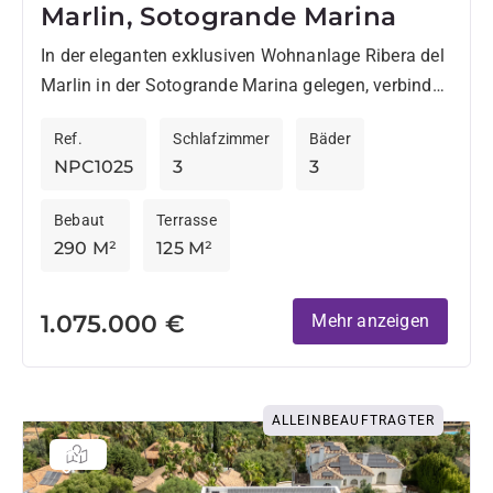
Marlin, Sotogrande Marina
In der eleganten exklusiven Wohnanlage Ribera del
Marlin in der Sotogrande Marina gelegen, verbindet
diese großzügige Wohnung eine privilegierte Lage
Ref.
Schlafzimmer
Bäder
mit hervorragenden Einrichtungen und...
NPC1025
3
3
Bebaut
Terrasse
290 M²
125 M²
1.075.000 €
Mehr anzeigen
ALLEINBEAUFTRAGTER