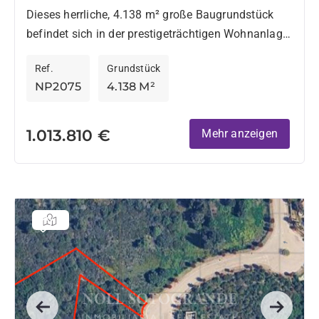
Sotogrande
Dieses herrliche, 4.138 m² große Baugrundstück
befindet sich in der prestigeträchtigen Wohnanlage
La Reserva und bietet die perfekte Grundlage für
Ref.
Grundstück
den Bau eines außergewöhnlichen, modernen...
NP2075
4.138 M²
1.013.810 €
Mehr anzeigen
Previous
Next