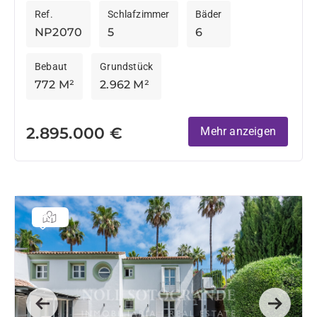
Ref.
Schlafzimmer
Bäder
befindet sich diese beeindruckende...
NP2070
5
6
Bebaut
Grundstück
772 M²
2.962 M²
2.895.000 €
Mehr anzeigen
Previous
Next