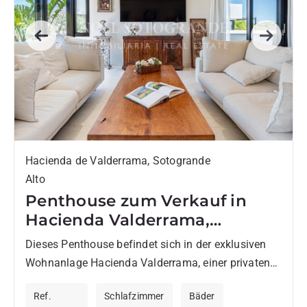
Previous
Next
Hacienda de Valderrama, Sotogrande
Alto
Penthouse zum Verkauf in
Hacienda Valderrama,
Sotogrande Alto
Dieses Penthouse befindet sich in der exklusiven
Wohnanlage Hacienda Valderrama, einer privaten
Gemeinschaft mit nur 34 Residenzen, die direkt an
Ref.
Schlafzimmer
Bäder
den renommierten Valderrama Golfplatz grenzt....