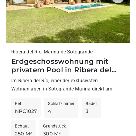
Previous
Next
Ribera del Rio, Marina de Sotogrande
Erdgeschosswohnung mit
privatem Pool in Ribera del
Río, Sotogrande Marina
Im Ribera del Río, einer der exklusivsten
Wohnanlagen in Sotogrande Marina direkt am
Guadiaro Fluss gelegen, bietet diese
Ref.
Schlafzimmer
Bäder
Erdgeschosswohnung großzügige Innen- und
NPC1027
4
3
Außenbereiche in privilegierter...
Bebaut
Grundstück
280 M²
300 M²