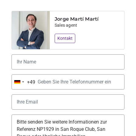
Jorge Martí Martí
Sales agent
Kontakt
+49
Germany
+49