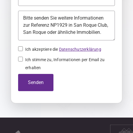
m
a
n
y
+
4
Ich akzeptiere die
Datenschutzerklärung
9
Ich stimme zu, Informationen per Email zu
erhalten
Senden