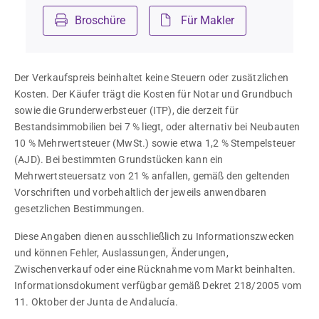
Beisammensein
Broschüre
Für Makler
Aufzug mit Zugang zur Garage, Stauraum und 
Golfbuggy-Parkplatz
Der Verkaufspreis beinhaltet keine Steuern oder zusätzlichen 
Kosten. Der Käufer trägt die Kosten für Notar und Grundbuch 
Gelegen in einer sicheren, wachsenden Gemeinschaft in 
sowie die Grunderwerbsteuer (ITP), die derzeit für 
Bestandsimmobilien bei 7 % liegt, oder alternativ bei Neubauten 
der Nähe des Hafens von Sotogrande
10 % Mehrwertsteuer (MwSt.) sowie etwa 1,2 % Stempelsteuer 
(AJD). Bei bestimmten Grundstücken kann ein 
Mehrwertsteuersatz von 21 % anfallen, gemäß den geltenden 
Vorschriften und vorbehaltlich der jeweils anwendbaren 
gesetzlichen Bestimmungen.
Diese Angaben dienen ausschließlich zu Informationszwecken 
und können Fehler, Auslassungen, Änderungen, 
Zwischenverkauf oder eine Rücknahme vom Markt beinhalten. 
Informationsdokument verfügbar gemäß Dekret 218/2005 vom 
11. Oktober der Junta de Andalucía.