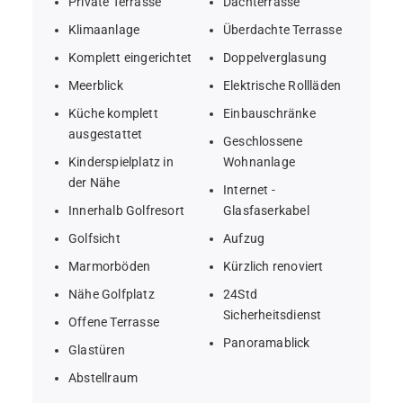
Private Terrasse
Dachterrasse
Klimaanlage
Überdachte Terrasse
Luxuriöses Penthaus mit 3 Schlafzimmern im San 
Roque Golf Club
Komplett eingerichtet
Doppelverglasung
Meerblick
Elektrische Rollläden
Nach Süden ausgerichtete Terrasse mit 
Küche komplett
Einbauschränke
atemberaubendem Blick auf den Golfplatz und das 
ausgestattet
Geschlossene
Meer
Kinderspielplatz in
Wohnanlage
der Nähe
Internet -
Geräumiger, offener Wohn- und Essbereich mit hohen 
Innerhalb Golfresort
Glasfaserkabel
Decken
Golfsicht
Aufzug
Marmorböden
Kürzlich renoviert
Voll ausgestattete moderne Küche und ensuite 
Nähe Golfplatz
24Std
Badezimmer in allen Schlafzimmern
Sicherheitsdienst
Offene Terrasse
Panoramablick
Elektrische Rolläden
Glastüren
Abstellraum
Solarium mit eingebautem Grillbereich für geselliges 