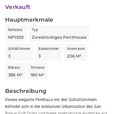
Verkauft
Hauptmerkmale
Referenz
Typ
NP1929
Zweistöckiges Penthouse
Schlafzimmer
Badezimmer
Innenraum
3
3
206 M²
Bebaut
Terrasse
386 M²
180 M²
Beschreibung
Dieses elegante Penthaus mit drei Schlafzimmern 
befindet sich in der exklusiven Urbanisation des San 
Roque Golf Clubs und bietet spektakuläre Ausblicke auf 