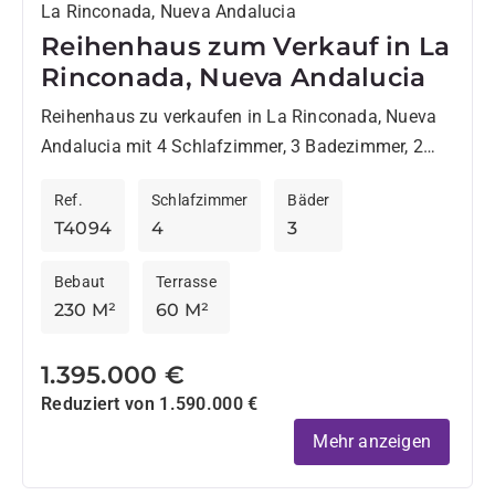
La Rinconada, Nueva Andalucia
Reihenhaus zum Verkauf in La
Rinconada, Nueva Andalucia
Reihenhaus zu verkaufen in La Rinconada, Nueva
Andalucia mit 4 Schlafzimmer, 3 Badezimmer, 2
Badezimmer mit eigenem Bad, 1 Toilette, eingebaut
Ref.
Schlafzimmer
Bäder
1983 und hat Pool...
T4094
4
3
Bebaut
Terrasse
230 M²
60 M²
1.395.000 €
Reduziert von 1.590.000 €
Mehr anzeigen