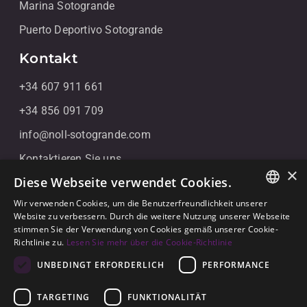
Marina Sotogrande
Puerto Deportivo Sotogrande
Kontakt
+34 607 911 661
+34 856 091 709
info@noll-sotogrande.com
Kontaktieren Sie uns
×
Diese Webseite verwendet Cookies.
Galerias Paniagua Local 43 Avenida de Paniagua, s/n
11310 Sotogrande, Cádiz
Wir verwenden Cookies, um die Benutzerfreundlichkeit unserer
ENGLISH
Website zu verbessern. Durch die weitere Nutzung unserer Webseite
stimmen Sie der Verwendung von Cookies gemäß unserer Cookie-
SPANISH
Richtlinie zu.
Lesen Sie mehr über die Cookie-Richtlinie
GERMAN
UNBEDINGT ERFORDERLICH
PERFORMANCE
TARGETING
FUNKTIONALITÄT