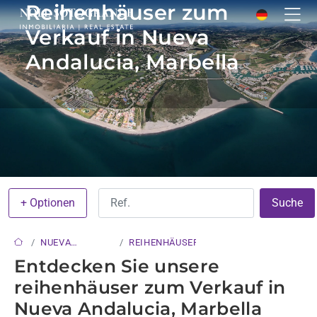
Reihenhäuser zum
Verkauf in Nueva
Andalucia, Marbella
+ Optionen
Suche
NUEVA
REIHENHÄUSER
ANDALUCIA
Entdecken Sie unsere
reihenhäuser zum Verkauf in
Nueva Andalucia, Marbella