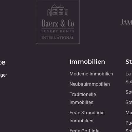
te
Immobilien
S
Moderne Immobilien
La
iger
So
Neubauimmobilien
So
Traditionelle
Immobilien
So
Erste Strandlinie
Ma
Immobilien
Pu
Erste Golflinie
So