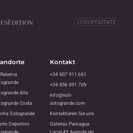
tandorte
Kontakt
 Reserva
+34 607 911 661
togrande
+34 856 091 709
togrande Alto
info@noll-
togrande Costa
sotogrande.com
rina Sotogrande
Kontaktieren Sie uns
erto Deportivo
Galerias Paniagua
togrande
Local 43 Avenida de