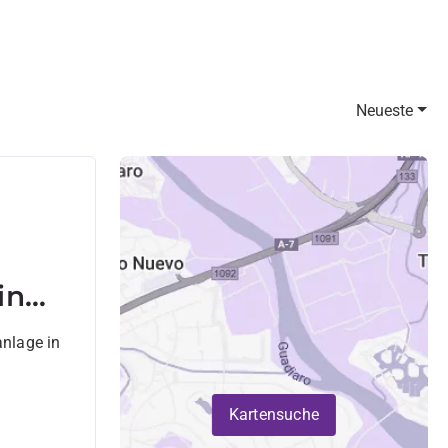
Neueste
in
nlage in
Kartensuche
 del Sol