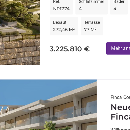
trifft. Dieses exklusive,...
Ref.
Schlafzimmer
Bäder
NP1774
4
4
Bebaut
Terrasse
272,46 M²
77 M²
3.225.810 €
Mehr an
Finca Cor
Neue
Finc