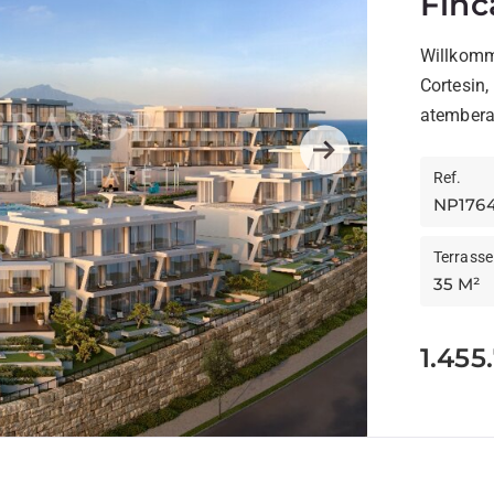
Finc
Willkomm
Cortesin,
atemberau
exklusive,
Next
Ref.
NP176
Terrasse
35 M²
1.455