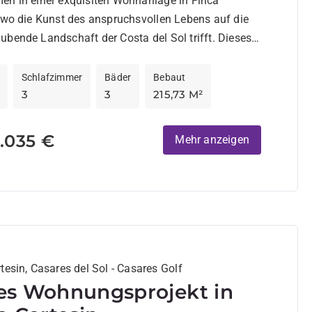
en in einer exquisiten Wohnanlage in Finca
 wo die Kunst des anspruchsvollen Lebens auf die
bende Landschaft der Costa del Sol trifft. Dieses
...
Schlafzimmer
Bäder
Bebaut
3
3
215,73 M²
.035 €
Mehr anzeigen
tesin, Casares del Sol - Casares Golf
s Wohnungsprojekt in