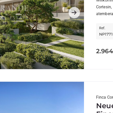
Willkomm
Cortesin,
atemberau
Next
exklusive,
Ref.
NP1771
2.964
Finca Cor
Neue