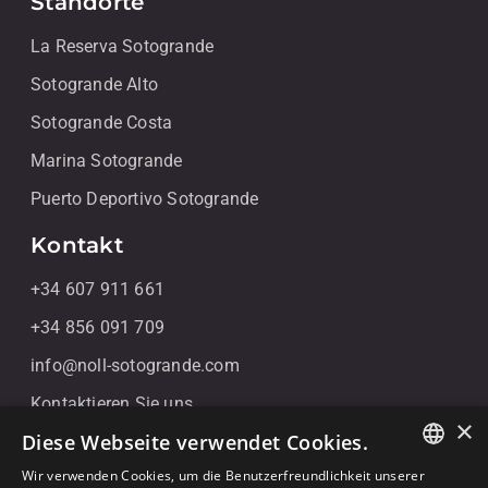
Standorte
La Reserva Sotogrande
Sotogrande Alto
Sotogrande Costa
Marina Sotogrande
Puerto Deportivo Sotogrande
Kontakt
+34 607 911 661
+34 856 091 709
info@noll-sotogrande.com
Kontaktieren Sie uns
×
Diese Webseite verwendet Cookies.
Galerias Paniagua Local 43 Avenida de Paniagua, s/n
11310 Sotogrande, Cádiz
Wir verwenden Cookies, um die Benutzerfreundlichkeit unserer