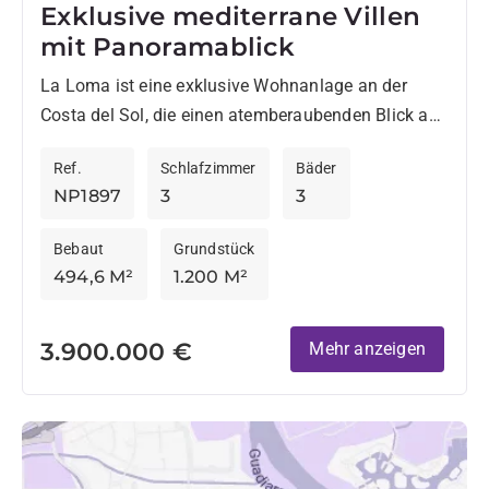
Exklusive mediterrane Villen
mit Panoramablick
La Loma ist eine exklusive Wohnanlage an der
Costa del Sol, die einen atemberaubenden Blick auf
das Mittelmeer und die Berge bietet. In privilegierter
Ref.
Schlafzimmer
Bäder
Lage...
NP1897
3
3
Bebaut
Grundstück
494,6 M²
1.200 M²
3.900.000 €
Mehr anzeigen