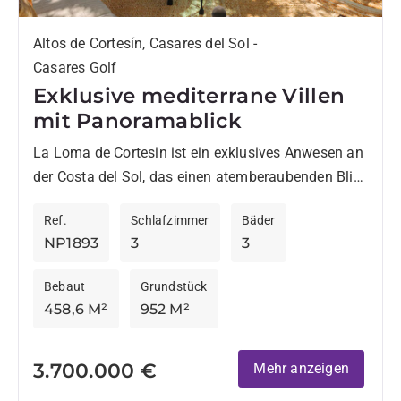
Altos de Cortesín, Casares del Sol -
Casares Golf
Exklusive mediterrane Villen
mit Panoramablick
La Loma de Cortesin ist ein exklusives Anwesen an
der Costa del Sol, das einen atemberaubenden Blick
auf das Mittelmeer und die Berge bietet. In...
Ref.
Schlafzimmer
Bäder
NP1893
3
3
Bebaut
Grundstück
458,6 M²
952 M²
3.700.000 €
Mehr anzeigen