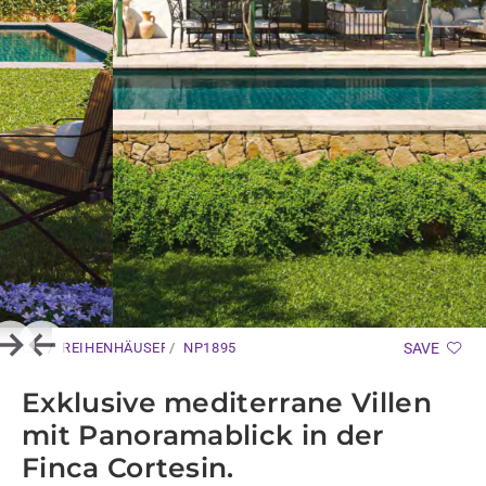
REIHENHÄUSER
NP1895
SAVE
Next
Previous
Exklusive mediterrane Villen
mit Panoramablick in der
Finca Cortesin.