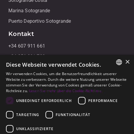
Sotogrande Costa
Marina Sotogrande
Puerto Deportivo Sotogrande
Kontakt
+34 607 911 661
+34 856 091 709
×
Diese Webseite verwendet Cookies.
info@noll-sotogrande.com
Wir verwenden Cookies, um die Benutzerfreundlichkeit unserer
Kontaktieren Sie uns
ENGLISH
Website zu verbessern. Durch die weitere Nutzung unserer Webseite
stimmen Sie der Verwendung von Cookies gemäß unserer Cookie-
Galerias Paniagua Local 43 Avenida de Paniagua, s/n
SPANISH
Richtlinie zu.
Lesen Sie mehr über die Cookie-Richtlinie
11310 Sotogrande, Cádiz
GERMAN
UNBEDINGT ERFORDERLICH
PERFORMANCE
TARGETING
FUNKTIONALITÄT
UNKLASSIFIZIERTE