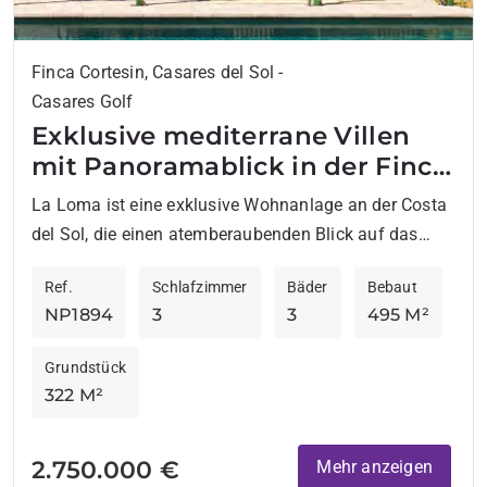
Finca Cortesin, Casares del Sol -
Casares Golf
Exklusive mediterrane Villen
mit Panoramablick in der Finca
Cortesin.
La Loma ist eine exklusive Wohnanlage an der Costa
del Sol, die einen atemberaubenden Blick auf das
Mittelmeer und die Berge bietet. In privilegierter
Ref.
Schlafzimmer
Bäder
Bebaut
Lage...
NP1894
3
3
495 M²
Grundstück
322 M²
2.750.000 €
Mehr anzeigen