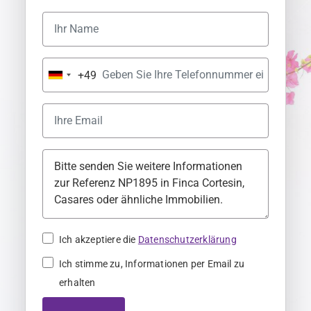
+49
G
e
r
m
a
n
y
+
4
Ich akzeptiere die
Datenschutzerklärung
9
Ich stimme zu, Informationen per Email zu
erhalten