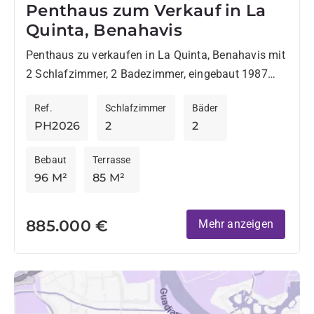
Penthaus zum Verkauf in La
Quinta, Benahavis
Penthaus zu verkaufen in La Quinta, Benahavis mit
2 Schlafzimmer, 2 Badezimmer, eingebaut 1987
und hat Pool (gemeinschaftlich), garaje
Ref.
Schlafzimmer
Bäder
(abstellplatz) und Garten (gemeinschaftlich).
PH2026
2
2
Abmessungen: 96m²...
Bebaut
Terrasse
96 M²
85 M²
885.000 €
Mehr anzeigen