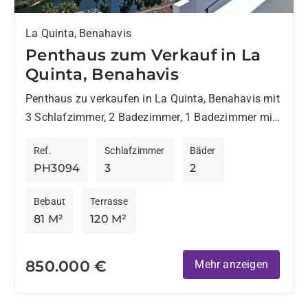
La Quinta, Benahavis
Penthaus zum Verkauf in La
Quinta, Benahavis
Penthaus zu verkaufen in La Quinta, Benahavis mit
3 Schlafzimmer, 2 Badezimmer, 1 Badezimmer mit
eigenem Bad, eingebaut 1990 und hat Pool
Ref.
Schlafzimmer
Bäder
(gemeinschaftlich), garaje (abstellplatz)...
PH3094
3
2
Bebaut
Terrasse
81 M²
120 M²
850.000 €
Mehr anzeigen