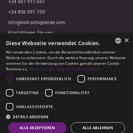
+34 607 911 661
+34 856 091 709
info@noll-sotogrande.com
Kontaktieren Sie uns
×
Diese Webseite verwendet Cookies.
Galerias Paniagua Local 43 Avenida de Paniagua, s/n
11310 Sotogrande, Cádiz
Wir verwenden Cookies, um die Benutzerfreundlichkeit unserer
ENGLISH
Website zu verbessern. Durch die weitere Nutzung unserer Webseite
stimmen Sie der Verwendung von Cookies gemäß unserer Cookie-
SPANISH
Richtlinie zu.
Lesen Sie mehr über die Cookie-Richtlinie
GERMAN
UNBEDINGT ERFORDERLICH
PERFORMANCE
TARGETING
FUNKTIONALITÄT
© 2026
Noll Sotogrande
UNKLASSIFIZIERTE
Rechtlicher Hinweis
-
Datenschutzerklärung
-
Cookies
-
DETAILS ANZEIGEN
Erbaut von
Inmoba
ALLE AKZEPTIEREN
ALLE ABLEHNEN