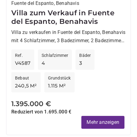
Fuente del Espanto, Benahavis
Villa zum Verkauf in Fuente
del Espanto, Benahavis
Villa zu verkaufen in Fuente del Espanto, Benahavis
mit 4 Schlafzimmer, 3 Badezimmer, 2 Badezimmer
mit eigenem Bad, 1 Toilette, eingebaut 1975 und
Ref.
Schlafzimmer
Bäder
hat Pool...
V4587
4
3
Bebaut
Grundstück
240,5 M²
1.115 M²
1.395.000 €
Reduziert von 1.695.000 €
Mehr anzeigen