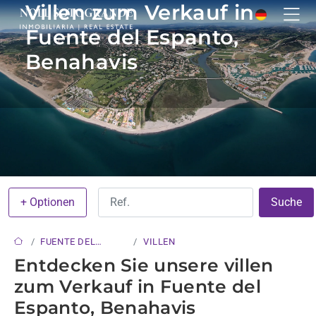
Villen zum Verkauf in
Fuente del Espanto,
Benahavis
+ Optionen
Suche
FUENTE DEL
VILLEN
ESPANTO
Entdecken Sie unsere villen
zum Verkauf in Fuente del
Espanto, Benahavis