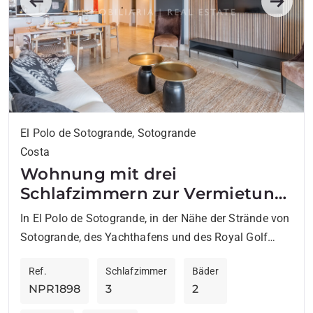
Previous
Next
El Polo de Sotogrande, Sotogrande
Costa
Wohnung mit drei
Schlafzimmern zur Vermietung
in El Polo de Sotogrande
In El Polo de Sotogrande, in der Nähe der Strände von
Sotogrande, des Yachthafens und des Royal Golf
Club Sotogrande gelegen, bietet diese sorgfältig
Ref.
Schlafzimmer
Bäder
renovierte...
NPR1898
3
2