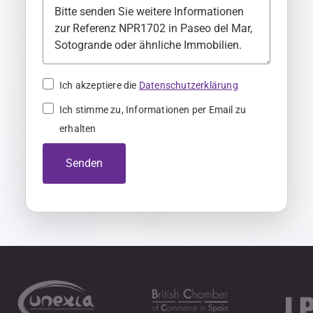
a
n
y
+
4
Ich akzeptiere die
Datenschutzerklärung
9
Ich stimme zu, Informationen per Email zu
erhalten
Senden