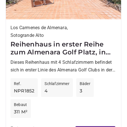
Los Carmenes de Almenara,
Sotogrande Alto
Reihenhaus in erster Reihe
zum Almenara Golf Platz, in
Los Cármenes
Dieses Reihenhaus mit 4 Schlafzimmern befindet
sich in erster Linie des Almenara Golf Clubs in der
Urbanisation Los Cármenes de Almenara und bietet
Ref.
Schlafzimmer
Bäder
einen herrlichen...
NPR1852
4
3
Bebaut
311 M²