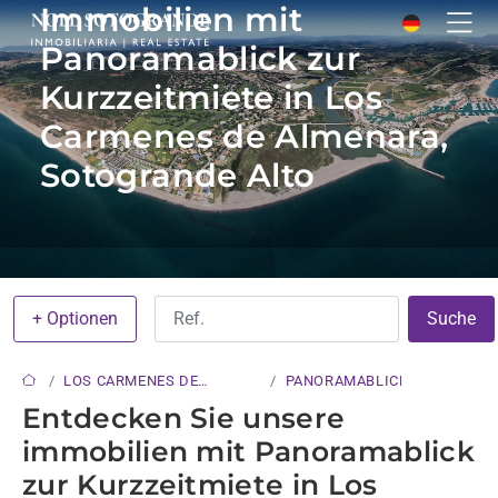
Immobilien mit
Panoramablick zur
Kurzzeitmiete in Los
Carmenes de Almenara,
Sotogrande Alto
+ Optionen
Suche
LOS CARMENES DE
PANORAMABLICKE
ALMENARA
Entdecken Sie unsere
immobilien mit Panoramablick
zur Kurzzeitmiete in Los