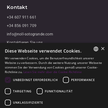
Kontakt
+34 607 911 661
+34 856 091 709
info@noll-sotogrande.com
Kontaktieren Sie uns
×
Diese Webseite verwendet Cookies.
Galerias Paniagua Local 43 Avenida de Paniagua, s/n
11310 Sotogrande, Cádiz
Wir verwenden Cookies, um die Benutzerfreundlichkeit unserer
ENGLISH
Website zu verbessern. Durch die weitere Nutzung unserer Webseite
stimmen Sie der Verwendung von Cookies gemäß unserer Cookie-
SPANISH
Richtlinie zu.
Lesen Sie mehr über die Cookie-Richtlinie
GERMAN
UNBEDINGT ERFORDERLICH
PERFORMANCE
TARGETING
FUNKTIONALITÄT
© 2026
Noll Sotogrande
UNKLASSIFIZIERTE
Rechtlicher Hinweis
-
Datenschutzerklärung
-
Cookies
-